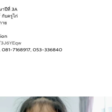
าปีที่ 3A
กับครูไก่
งกาย
ion
ee/3J6YEqw
, 081-7168917, 053-336840