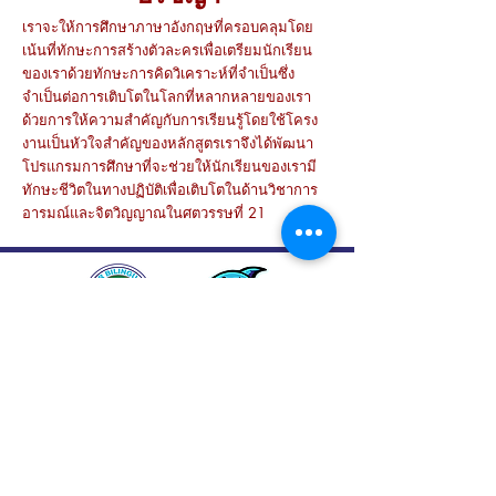
เราจะให้การศึกษาภาษาอังกฤษที่ครอบคลุมโดย
เน้นที่ทักษะการสร้างตัวละครเพื่อเตรียมนักเรียน
ของเราด้วยทักษะการคิดวิเคราะห์ที่จำเป็นซึ่ง
จำเป็นต่อการเติบโตในโลกที่หลากหลายของเรา
ด้วยการให้ความสำคัญกับการเรียนรู้โดยใช้โครง
งานเป็นหัวใจสำคัญของหลักสูตรเราจึงได้พัฒนา
โปรแกรมการศึกษาที่จะช่วยให้นักเรียนของเรามี
ทักษะชีวิตในทางปฏิบัติเพื่อเติบโตในด้านวิชาการ
อารมณ์และจิตวิญญาณในศตวรรษที่ 21
ที่อยู่: 133 หมู่ 2 ตำบลแม่เหียะ อำเภอเมืองเชียงใหม่ 50100
(หลังร้านอาหารกู๊ดวิวแม่เหียะ)
โทร:
081-9506659
|
081-7168917
|
053-336840
อีเมล์: info@abachiangmai.com