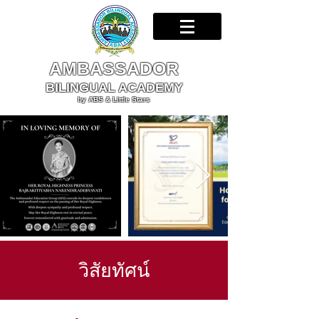
AMBASSADOR
BILINGUAL ACADEMY
by ABS & Little Stars
วิสัยทัศน์